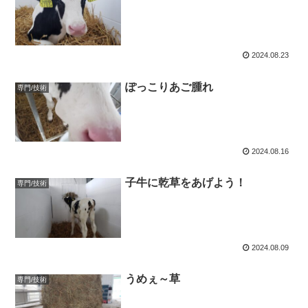
2024.08.23
ぽっこりあご腫れ
専門/技術
2024.08.16
子牛に乾草をあげよう！
専門/技術
2024.08.09
うめぇ～草
専門/技術